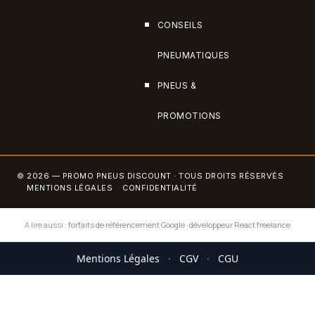
CONSEILS
PNEUMATIQUES
PNEUS &
PROMOTIONS
© 2026 — PROMO PNEUS DISCOUNT · TOUS DROITS RÉSERVÉS
MENTIONS LÉGALES
CONFIDENTIALITÉ
A lire aussi :
forfaits de référencement Google
·
développeur React freelance
Mentions Légales
·
CGV
·
CGU