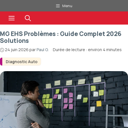
Aller
Menu
au
Menu
contenu
MG EHS Problèmes : Guide Complet 2026
Solutions
24 juin 2026
par
Paul G.
·
Durée de lecture : environ 4 minutes
Diagnostic Auto