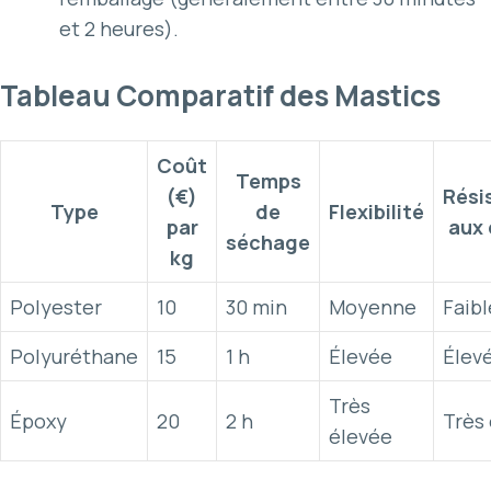
et 2 heures).
Tableau Comparatif des Mastics
Coût
Temps
(€)
Rési
Type
de
Flexibilité
par
aux
séchage
kg
Polyester
10
30 min
Moyenne
Faibl
Polyuréthane
15
1 h
Élevée
Élev
Très
Époxy
20
2 h
Très
élevée