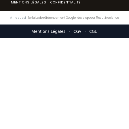
MENTIONS LÉGALES
CONFIDENTIALITÉ
A lire aussi :
forfaits de référencement Google
·
développeur React freelance
Mentions Légales
·
CGV
·
CGU