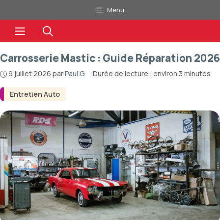
Aller
Menu
au
Menu
contenu
Carrosserie Mastic : Guide Réparation 2026
9 juillet 2026
par
Paul G.
·
Durée de lecture : environ 3 minutes
Entretien Auto