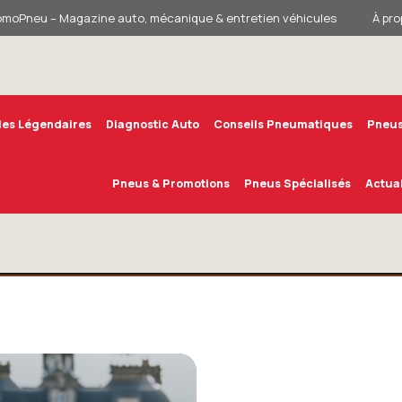
omoPneu – Magazine auto, mécanique & entretien véhicules
À pro
les Légendaires
Diagnostic Auto
Conseils Pneumatiques
Pneus
Pneus & Promotions
Pneus Spécialisés
Actual