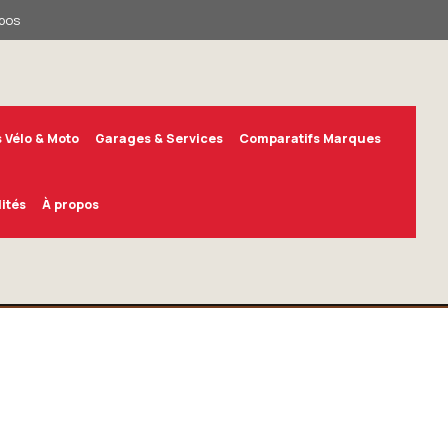
pos
 Vélo & Moto
Garages & Services
Comparatifs Marques
ités
À propos