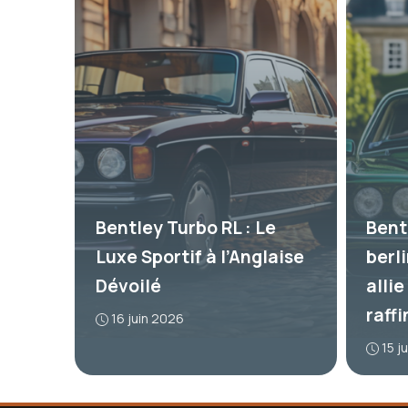
Bentley Turbo RL : Le
Bent
Luxe Sportif à l’Anglaise
berl
Dévoilé
alli
raff
16 juin 2026
15 j