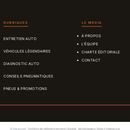
RUBRIQUES
LE MÉDIA
À PROPOS
ENTRETIEN AUTO
L'ÉQUIPE
VÉHICULES LÉGENDAIRES
CHARTE ÉDITORIALE
CONTACT
DIAGNOSTIC AUTO
CONSEILS PNEUMATIQUES
PNEUS & PROMOTIONS
A lire aussi :
forfaits de référencement Google
·
développeur React freelance