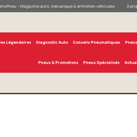
omoPneu – Magazine auto, mécanique & entretien véhicules
À pro
les Légendaires
Diagnostic Auto
Conseils Pneumatiques
Pneus
Pneus & Promotions
Pneus Spécialisés
Actual