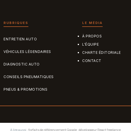
RUBRIQUES
LE MÉDIA
À PROPOS
ENTRETIEN AUTO
L'ÉQUIPE
VÉHICULES LÉGENDAIRES
CHARTE ÉDITORIALE
CONTACT
DIAGNOSTIC AUTO
CONSEILS PNEUMATIQUES
PNEUS & PROMOTIONS
A lire aussi :
forfaits de référencement Google
·
développeur React freelance