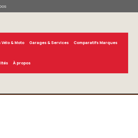
pos
 Vélo & Moto
Garages & Services
Comparatifs Marques
ités
À propos