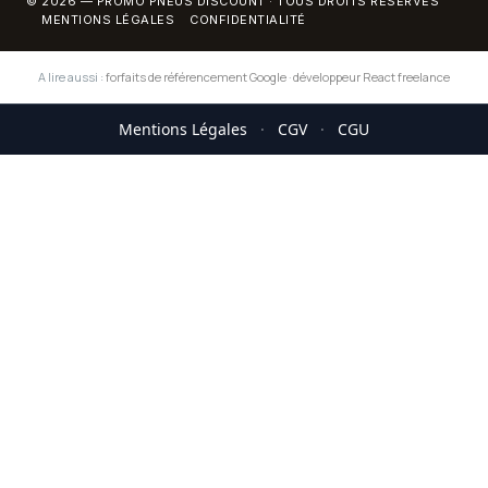
© 2026 — PROMO PNEUS DISCOUNT · TOUS DROITS RÉSERVÉS
MENTIONS LÉGALES
CONFIDENTIALITÉ
A lire aussi :
forfaits de référencement Google
·
développeur React freelance
Mentions Légales
·
CGV
·
CGU