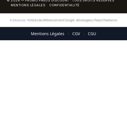
© 2026 — PROMO PNEUS DISCOUNT · TOUS DROITS RÉSERVÉS
MENTIONS LÉGALES
CONFIDENTIALITÉ
A lire aussi :
forfaits de référencement Google
·
développeur React freelance
Mentions Légales
·
CGV
·
CGU