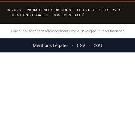
© 2026 — PROMO PNEUS DISCOUNT · TOUS DROITS RÉSERVÉS
MENTIONS LÉGALES
CONFIDENTIALITÉ
A lire aussi :
forfaits de référencement Google
·
développeur React freelance
Mentions Légales
·
CGV
·
CGU