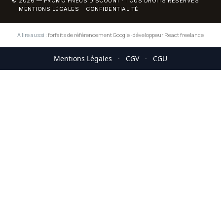
© 2026 — PROMO PNEUS DISCOUNT · TOUS DROITS RÉSERVÉS
MENTIONS LÉGALES
CONFIDENTIALITÉ
A lire aussi :
forfaits de référencement Google
·
développeur React freelance
Mentions Légales
·
CGV
·
CGU