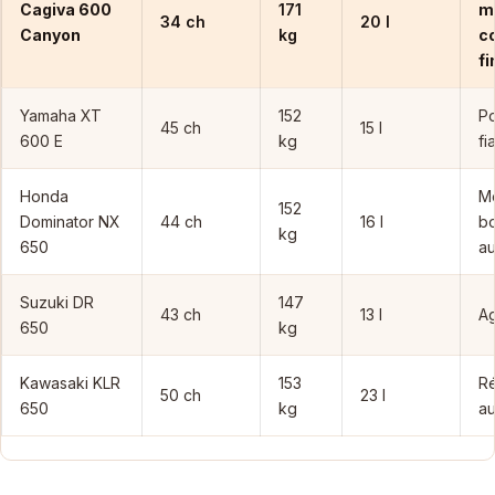
Cagiva 600
171
m
34 ch
20 l
Canyon
kg
c
fi
Yamaha XT
152
Po
45 ch
15 l
600 E
kg
fi
Honda
Mo
152
Dominator NX
44 ch
16 l
b
kg
650
a
Suzuki DR
147
43 ch
13 l
Ag
650
kg
Kawasaki KLR
153
Ré
50 ch
23 l
650
kg
a