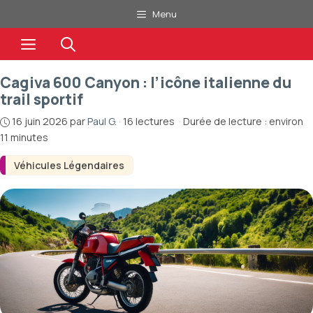
Aller
Menu
au
Menu
contenu
Cagiva 600 Canyon : l’icône italienne du
trail sportif
16 juin 2026
par
Paul G.
·
16 lectures
·
Durée de lecture : environ
11 minutes
Véhicules Légendaires