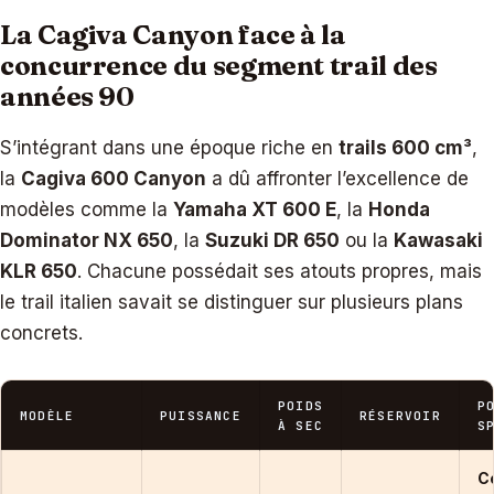
La Cagiva Canyon face à la
concurrence du segment trail des
années 90
S’intégrant dans une époque riche en
trails 600 cm³
,
la
Cagiva 600 Canyon
a dû affronter l’excellence de
modèles comme la
Yamaha XT 600 E
, la
Honda
Dominator NX 650
, la
Suzuki DR 650
ou la
Kawasaki
KLR 650
. Chacune possédait ses atouts propres, mais
le trail italien savait se distinguer sur plusieurs plans
concrets.
POIDS
P
MODÈLE
PUISSANCE
RÉSERVOIR
À SEC
S
C