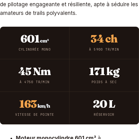
de pilotage engageante et résiliente, apte à séduire les
amateurs de trails polyvalents.
601
34 ch
cm³
CYLINDRÉE MONO
À 5900 TR/MIN
45 Nm
171 kg
À 4750 TR/MIN
POIDS À SEC
163
20 L
km/h
VITESSE DE POINTE
RÉSERVOIR
Moteur monocylindre 601 cm³
à