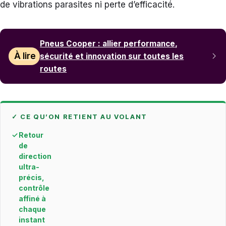
de vibrations parasites ni perte d’efficacité.
Pneus Cooper : allier performance,
À lire
sécurité et innovation sur toutes les
routes
✓ CE QU’ON RETIENT AU VOLANT
✓
Retour
de
direction
ultra-
précis,
contrôle
affiné à
chaque
instant