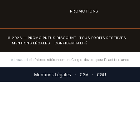
PROMOTIONS
© 2026 — PROMO PNEUS DISCOUNT · TOUS DROITS RÉSERVÉS
MENTIONS LÉGALES
CONFIDENTIALITÉ
A lire aussi :
forfaits de référencement Google
·
développeur React freelance
Mentions Légales
·
CGV
·
CGU