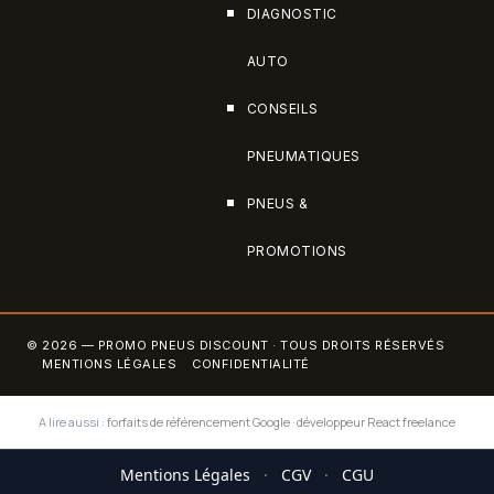
DIAGNOSTIC
AUTO
CONSEILS
PNEUMATIQUES
PNEUS &
PROMOTIONS
© 2026 — PROMO PNEUS DISCOUNT · TOUS DROITS RÉSERVÉS
MENTIONS LÉGALES
CONFIDENTIALITÉ
A lire aussi :
forfaits de référencement Google
·
développeur React freelance
Mentions Légales
·
CGV
·
CGU