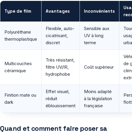
Usa
Type de film
Avantages
Inconvénients
rec
Flexible, auto-
Sensible aux
Tous
Polyuréthane
cicatrisant,
UV à long
usa
thermoplastique
discret
terme
urba
Véhi
Très résistant,
Multicouches
de 
filtre UV/IR,
Coût supérieur
céramique
clim
hydrophobe
ext
Effet visuel,
Moins adapté
Finition mate ou
Pers
réduit
à la législation
dark
flott
éblouissement
française
Quand et comment faire poser sa