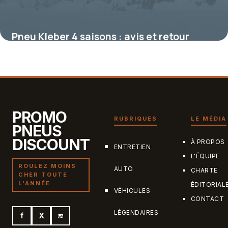
Pneu Kleber 4 saisons : avis et retour
terrain sur un incontournable polyvalent
19 mai 2026
PROMO
RUBRIQUES
LE MÉDIA
PNEUS
DISCOUNT
À PROPOS
ENTRETIEN
L'ÉQUIPE
ROULEZ MOINS
AUTO
CHARTE
CHER TOUTE
L'ANNÉE
ÉDITORIAL
VÉHICULES
CONTACT
LÉGENDAIRES
f
X
≋