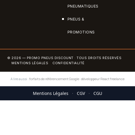
PNEUMATIQUES
PNEUS &
PROMOTIONS
© 2026 — PROMO PNEUS DISCOUNT · TOUS DROITS RÉSERVÉS
MENTIONS LÉGALES
CONFIDENTIALITÉ
A lire aussi :
forfaits de référencement Google
·
développeur React freelance
Mentions Légales
·
CGV
·
CGU