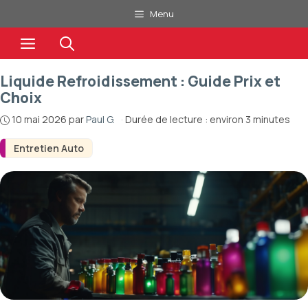
Aller
Menu
au
Menu
contenu
Liquide Refroidissement : Guide Prix et
Choix
10 mai 2026
par
Paul G.
·
Durée de lecture : environ 3 minutes
Entretien Auto