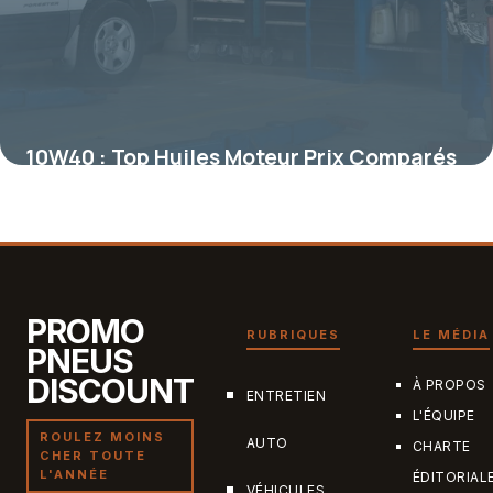
10W40 : Top Huiles Moteur Prix Comparés
2026
7 juillet 2026
PROMO
RUBRIQUES
LE MÉDIA
PNEUS
DISCOUNT
À PROPOS
ENTRETIEN
L'ÉQUIPE
ROULEZ MOINS
AUTO
CHARTE
CHER TOUTE
L'ANNÉE
ÉDITORIAL
VÉHICULES