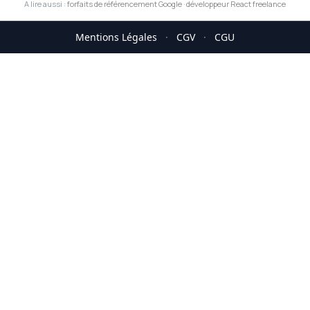
A lire aussi :
forfaits de référencement Google
·
développeur React freelance
Mentions Légales
·
CGV
·
CGU