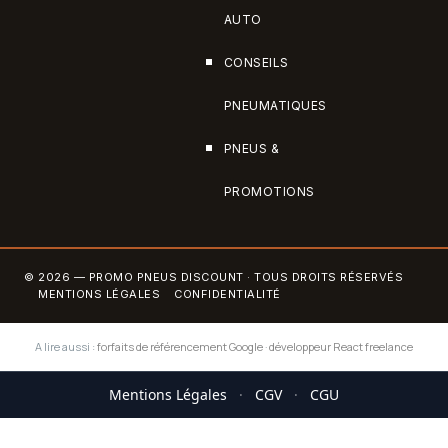
AUTO
CONSEILS
PNEUMATIQUES
PNEUS &
PROMOTIONS
© 2026 — PROMO PNEUS DISCOUNT · TOUS DROITS RÉSERVÉS
MENTIONS LÉGALES
CONFIDENTIALITÉ
A lire aussi :
forfaits de référencement Google
·
développeur React freelance
Mentions Légales
·
CGV
·
CGU