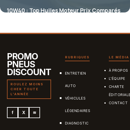
10W40 : Top Huiles Moteur Prix Comparés
2026
7 juillet 2026
PROMO
RUBRIQUES
LE MÉDIA
PNEUS
DISCOUNT
À PROPOS
ENTRETIEN
L'ÉQUIPE
ROULEZ MOINS
AUTO
CHARTE
CHER TOUTE
L'ANNÉE
ÉDITORIAL
VÉHICULES
CONTACT
LÉGENDAIRES
f
X
≋
DIAGNOSTIC