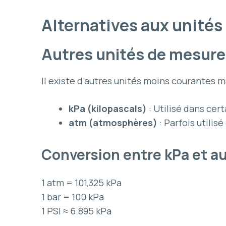
Alternatives aux unités 
Autres unités de mesure
Il existe d’autres unités moins courantes ma
kPa (kilopascals)
: Utilisé dans cer
atm (atmosphères)
: Parfois utilis
Conversion entre kPa et a
1 atm = 101,325 kPa
1 bar = 100 kPa
1 PSI ≈ 6.895 kPa