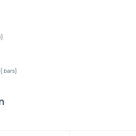
i}
t{ bars}
on