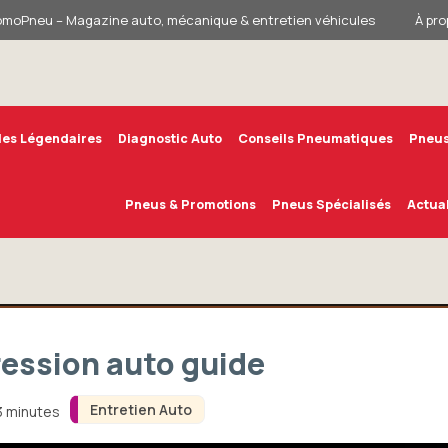
omoPneu – Magazine auto, mécanique & entretien véhicules
À pro
les Légendaires
Diagnostic Auto
Conseils Pneumatiques
Pneus
Pneus & Promotions
Pneus Spécialisés
Actual
pression auto guide
Entretien Auto
3 minutes