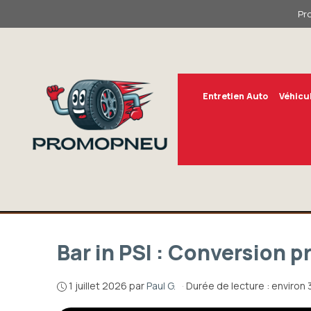
Aller
Pr
au
contenu
Entretien Auto
Véhicu
Bar in PSI : Conversion 
1 juillet 2026
par
Paul G.
·
Durée de lecture : environ 