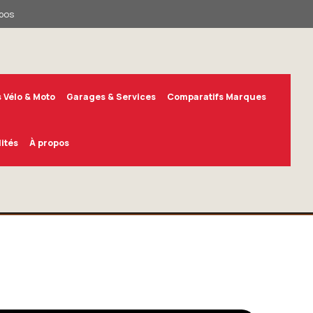
pos
 Vélo & Moto
Garages & Services
Comparatifs Marques
ités
À propos