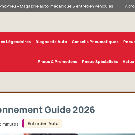
omoPneu – Magazine auto, mécanique & entretien véhicules
À pro
les Légendaires
Diagnostic Auto
Conseils Pneumatiques
Pneus
Pneus & Promotions
Pneus Spécialisés
Actual
ionnement Guide 2026
Entretien Auto
 3 minutes