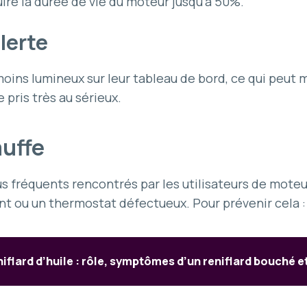
uire la durée de vie du moteur jusqu’à 50%.
lerte
oins lumineux sur leur tableau de bord, ce qui peu
 pris très au sérieux.
auffe
us fréquents rencontrés par les utilisateurs de mote
nt ou un thermostat défectueux. Pour prévenir cela :
iflard d’huile : rôle, symptômes d’un reniflard bouché e