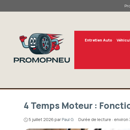
Aller
Pr
au
contenu
Entretien Auto
Véhicu
4 Temps Moteur : Fonct
5 juillet 2026
par
Paul G.
·
Durée de lecture : environ