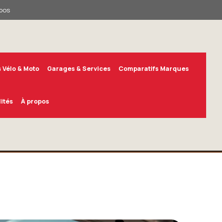
pos
 Vélo & Moto
Garages & Services
Comparatifs Marques
ités
À propos