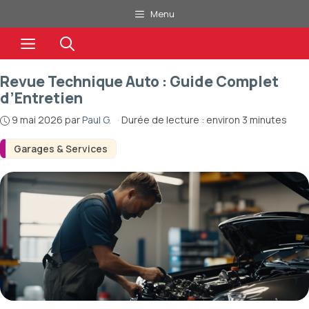
Aller
Menu
au
Menu
contenu
Revue Technique Auto : Guide Complet
d’Entretien
9 mai 2026
par
Paul G.
·
Durée de lecture : environ 3 minutes
Garages & Services