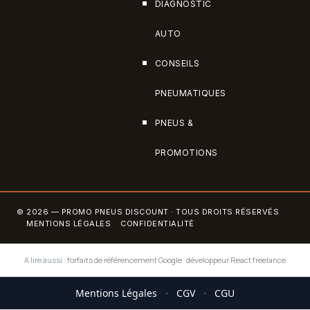
DIAGNOSTIC
AUTO
CONSEILS
PNEUMATIQUES
PNEUS &
PROMOTIONS
© 2026 — PROMO PNEUS DISCOUNT · TOUS DROITS RÉSERVÉS
MENTIONS LÉGALES
CONFIDENTIALITÉ
A lire aussi :
forfaits de référencement Google
·
développeur React freelance
Mentions Légales
·
CGV
·
CGU