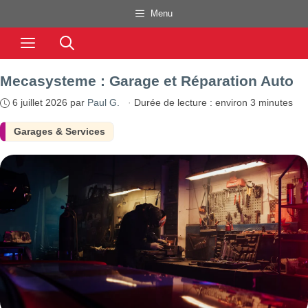
Aller
Menu
au
Menu
contenu
Mecasysteme : Garage et Réparation Auto
6 juillet 2026
par
Paul G.
·
Durée de lecture : environ 3 minutes
Garages & Services