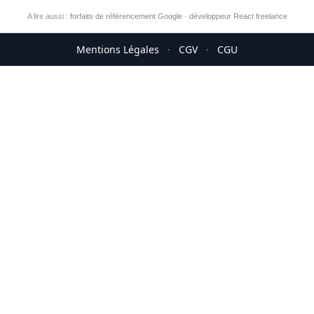
A lire aussi :
forfaits de référencement Google
·
développeur React freelance
Mentions Légales
·
CGV
·
CGU