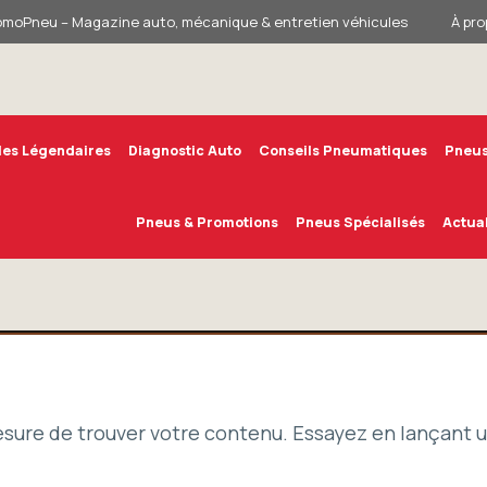
omoPneu – Magazine auto, mécanique & entretien véhicules
À pro
les Légendaires
Diagnostic Auto
Conseils Pneumatiques
Pneus
Pneus & Promotions
Pneus Spécialisés
Actual
esure de trouver votre contenu. Essayez en lançant 