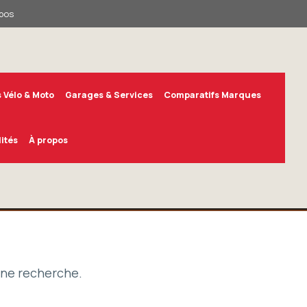
pos
 Vélo & Moto
Garages & Services
Comparatifs Marques
ités
À propos
une recherche.