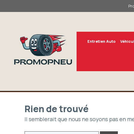
Aller
Pr
au
contenu
Entretien Auto
Véhicu
Rien de trouvé
Il semblerait que nous ne soyons pas en m