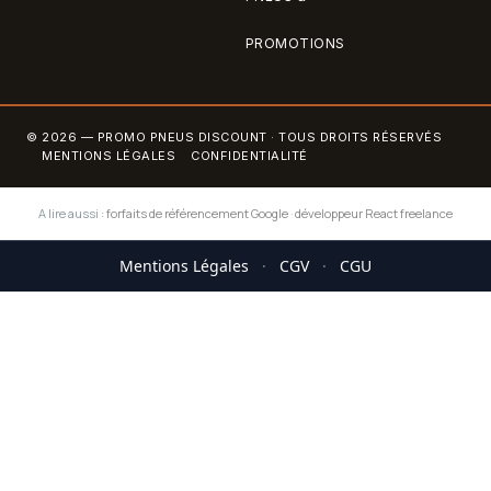
PROMOTIONS
© 2026 — PROMO PNEUS DISCOUNT · TOUS DROITS RÉSERVÉS
MENTIONS LÉGALES
CONFIDENTIALITÉ
A lire aussi :
forfaits de référencement Google
·
développeur React freelance
Mentions Légales
·
CGV
·
CGU