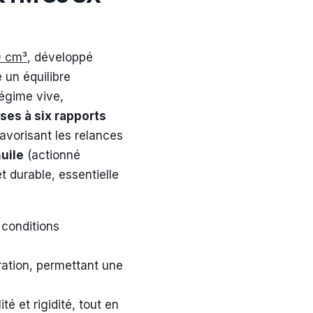
9 cm³
, développé
e un équilibre
régime vive,
sses à six rapports
favorisant les relances
uile
(actionné
 durable, essentielle
 conditions
ration, permettant une
té et rigidité, tout en