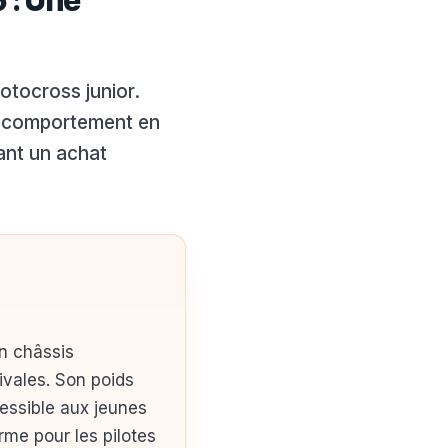
 : Une
otocross junior.
on comportement en
vant un achat
n châssis
ivales. Son poids
essible aux jeunes
rme pour les pilotes