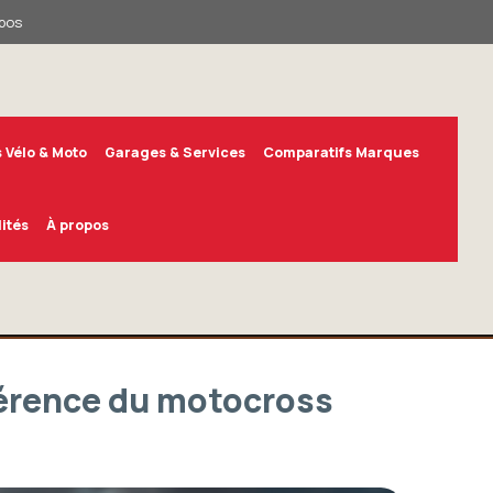
pos
 Vélo & Moto
Garages & Services
Comparatifs Marques
ités
À propos
férence du motocross