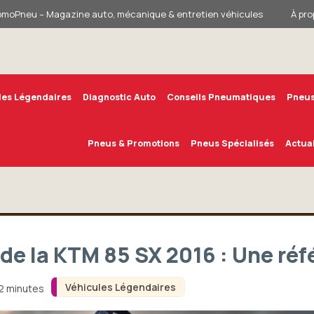
omoPneu – Magazine auto, mécanique & entretien véhicules
À pro
les Légendaires
Diagnostic Auto
Conseils Pneumatiques
Pneus
Pneus & Promotions
Pneus Spécialisés
Actual
de la KTM 85 SX 2016 : Une ré
Véhicules Légendaires
12 minutes