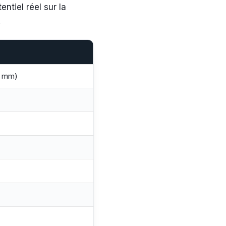
ntiel réel sur la
.
5 mm)