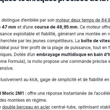
 distingue d’emblée par son
moteur deux temps de 84,
e 47 mm
et d’une
course de 48,95 mm
. Ce moteur offr
sance exploitable et fiabilité, générant une montée en 
echerchée par les jeunes compétiteurs. La
boîte de vite
déal pour tirer profit de la plage de puissance, tout en 
niques. Dotée d’un
embrayage multidisque en bain d’h
ème Formula), la moto propose une commande précise et
tensive.
lusivement au kick, gage de simplicité et de fiabilité en
l Moric 2M1
: offre une réponse instantanée de l’accélé
 des montées en régime.
re
double berceau en acier
central-tube, optimisant stabili