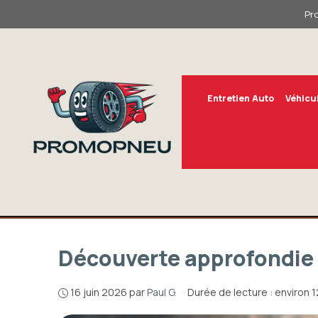
Aller
Pr
au
contenu
Entretien Auto
Véhicu
Découverte approfondie 
16 juin 2026
par
Paul G.
·
Durée de lecture : environ 