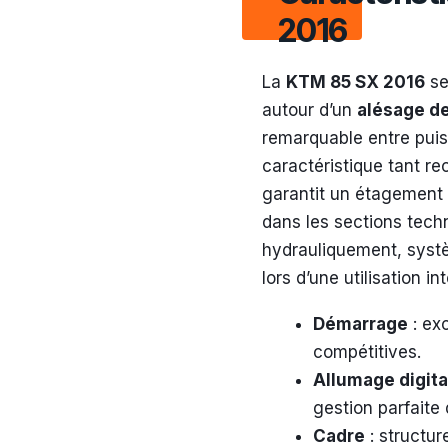
2016
La
KTM 85 SX 2016
se
autour d’un
alésage d
remarquable entre puis
caractéristique tant r
garantit un étagement i
dans les sections tech
hydrauliquement, syst
lors d’une utilisation in
Démarrage
: exc
compétitives.
Allumage digita
gestion parfaite
Cadre
: structu