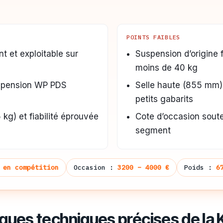
POINTS FAIBLES
t et exploitable sur
Suspension d’origine 
moins de 40 kg
uspension WP PDS
Selle haute (855 mm) 
petits gabarits
 kg) et fiabilité éprouvée
Cote d’occasion soute
segment
 en compétition
Occasion :
3200 – 4000 €
Poids :
6
iques techniques précises de la