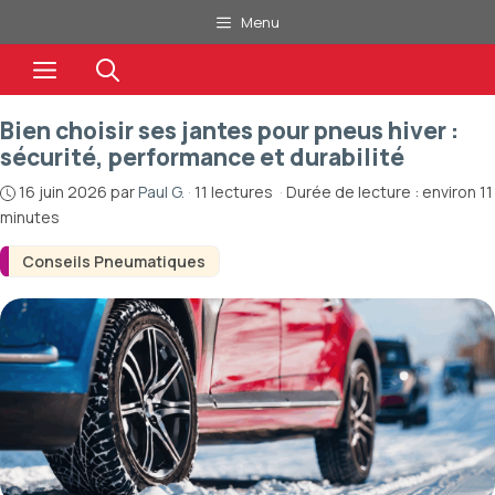
Aller
Menu
au
Menu
contenu
Bien choisir ses jantes pour pneus hiver :
sécurité, performance et durabilité
16 juin 2026
par
Paul G.
·
11 lectures
·
Durée de lecture : environ 11
minutes
Conseils Pneumatiques