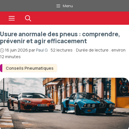
Aller
Menu
au
Menu
contenu
Usure anormale des pneus : comprendre,
prévenir et agir efficacement
16 juin 2026
par
Paul G.
·
52 lectures
·
Durée de lecture : environ
12 minutes
Conseils Pneumatiques