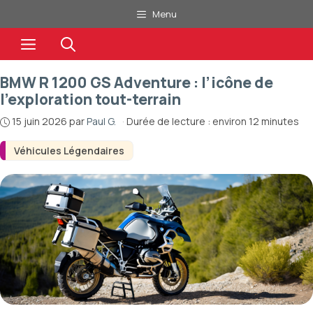
Aller
Menu
au
Menu
contenu
BMW R 1200 GS Adventure : l’icône de
l’exploration tout-terrain
15 juin 2026
par
Paul G.
·
Durée de lecture : environ 12 minutes
Véhicules Légendaires