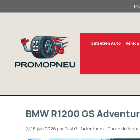
Aller
Pr
au
contenu
Entretien Auto
Véhicu
BMW R1200 GS Adventure 
16 juin 2026
par
Paul G.
·
14 lectures
·
Durée de lectur