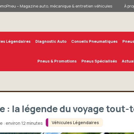
omoPneu – Magazine auto, mécanique & entretien véhicules
À pro
les Légendaires
Diagnostic Auto
Conseils Pneumatiques
Pneus
Pneus & Promotions
Pneus Spécialisés
Actual
: la légende du voyage tout-t
Véhicules Légendaires
e : environ 12 minutes