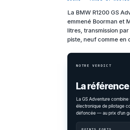
La BMW R1200 GS Adventu
emmené Boorman et McGr
litres, transmission p
piste, neuf comme en 
NOTRE VERDICT
La référence
La GS Adventure combine u
électronique de pilotage co
défoncée — au prix d’un ga
POINTS FORTS