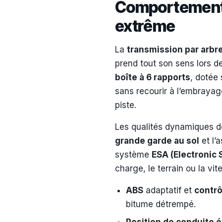
Comportement s
extrême
La
transmission par arbr
prend tout son sens lors d
boîte à 6 rapports
, dotée
sans recourir à l’embrayag
piste.
Les qualités dynamiques d
grande garde au sol
et l’
système
ESA (Electronic
charge, le terrain ou la v
ABS
adaptatif et
contrô
bitume détrempé.