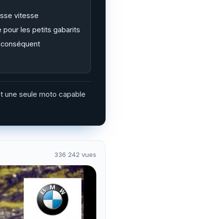
asse vitesse
 pour les petits gabarits
s conséquent
eut une seule moto capable
336 242 vues