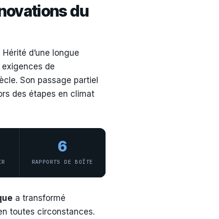
nnovations du
. Hérité d’une longue
x exigences de
iècle. Son passage partiel
lors des étapes en climat
6
IR
RAPPORTS DE BOÎTE
que
a transformé
 en toutes circonstances.