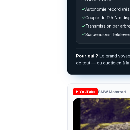
Autonomie record (rés
Couple de 125 Nm disp
Transmission par arbre 
Suspensions Telelever
Pour qui ?
Le grand voyageu
de tout — du quotidien à la
BMW Motorrad
▶ YouTube