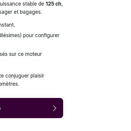
puissance stable de
125 ch
,
ssager et bagages.
nstant.
llésimes) pour configurer
sés sur ce moteur
e conjuguer plaisir
lomètres.
n