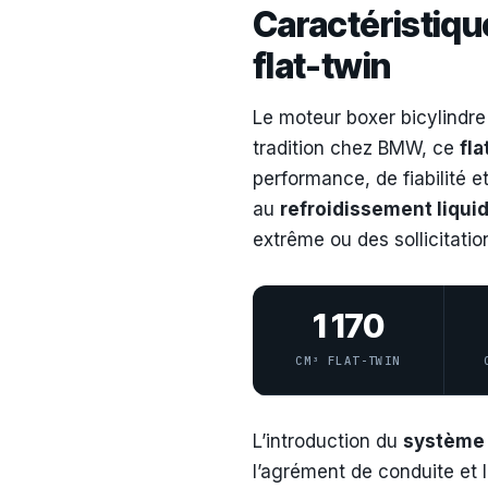
Caractéristiqu
flat-twin
Le moteur boxer bicylindr
tradition chez BMW, ce
fla
performance, de fiabilité 
au
refroidissement liqui
extrême ou des sollicitatio
1 170
CM³ FLAT-TWIN
L’introduction du
système 
l’agrément de conduite et l