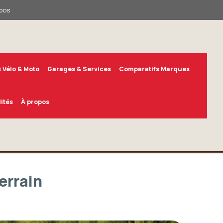
pos
 Vélo & Moto
Garages & Services
Comparatifs Marques
ités
À propos
errain