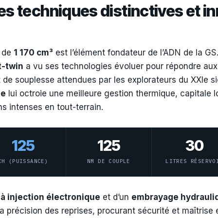
es techniques distinctives et i
e de
1 170 cm³
est l’élément fondateur de l’ADN de la GS
t-twin
a vu ses technologies évoluer pour répondre au
et de souplesse attendues par les explorateurs du XXIe s
de
lui octroie une meilleure gestion thermique, capitale 
ns intenses en tout-terrain.
125
125
30
CH (PUISSANCE)
NM DE COUPLE
LITRES RÉSERVO
à injection électronique
et d’un
embrayage hydrauli
a précision des reprises, procurant sécurité et maîtrise