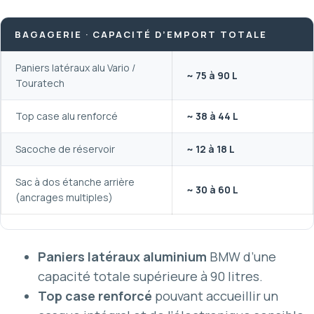
BAGAGERIE · CAPACITÉ D’EMPORT TOTALE
Paniers latéraux alu Vario /
~ 75 à 90 L
Touratech
Top case alu renforcé
~ 38 à 44 L
Sacoche de réservoir
~ 12 à 18 L
Sac à dos étanche arrière
~ 30 à 60 L
(ancrages multiples)
Paniers latéraux aluminium
BMW d’une
capacité totale supérieure à 90 litres.
Top case renforcé
pouvant accueillir un