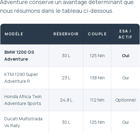
Adventure conserve un avantage déterminant que
nous résumons dans le tableau ci-dessous.
ESA /
MODÈLE
RÉSERVOIR
COUPLE
ACTIF
BMW 1200 GS
30 L
125 Nm
Oui
Adventure
KTM 1290 Super
23 L
138 Nm
Oui
Adventure R
Honda Africa Twin
24,8 L
112 Nm
Optionnel
Adventure Sports
Ducati Multistrada
30 L
125 Nm
Oui
V4 Rally