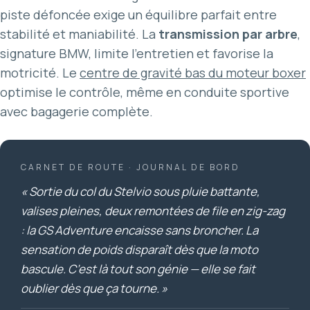
piste défoncée exige un équilibre parfait entre
stabilité et maniabilité. La
transmission par arbre
,
signature BMW, limite l’entretien et favorise la
motricité. Le
centre de gravité bas du moteur boxer
optimise le contrôle, même en conduite sportive
avec bagagerie complète.
CARNET DE ROUTE · JOURNAL DE BORD
« Sortie du col du Stelvio sous pluie battante,
valises pleines, deux remontées de file en zig-zag
: la GS Adventure encaisse sans broncher. La
sensation de poids disparaît dès que la moto
bascule. C’est là tout son génie — elle se fait
oublier dès que ça tourne. »