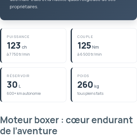
propriétaires.
PUISSANCE
COUPLE
123
125
ch
Nm
à 7 750 tr/min
à 6 500 tr/min
RÉSERVOIR
POIDS
30
260
L
kg
600+ km autonomie
tous pleins faits
Moteur boxer : cœur endurant
de l’aventure