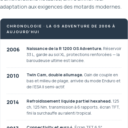
adaptation aux exigences des motards modernes.
CHRONOLOGIE · LA GS ADVENTURE DE 2006 À
AUJOURD’HUI
Naissance de la R 1200 GS Adventure.
Réservoir
2006
33 L, garde au sol XL, protections renforcées — la
baroudeuse ultime est lancée.
Twin Cam, double allumage.
Gain de couple en
2010
bas et milieu de plage, arrivée du mode Enduro et
de l’ESA II semi-actif.
Refroidissement liquide partiel hexahead.
125
2014
ch, 125 Nm, transmission à 6 rapports, écran TFT,
fini la surchauffe au ralenti tropical.
Connectivity et euro 4.
Écran TFT 6,5″,